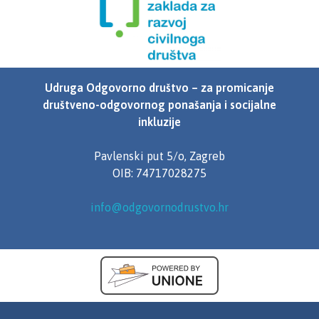
Udruga Odgovorno društvo – za promicanje
društveno-odgovornog ponašanja i socijalne
inkluzije
Pavlenski put 5/o, Zagreb
OIB: 74717028275
info@odgovornodrustvo.hr