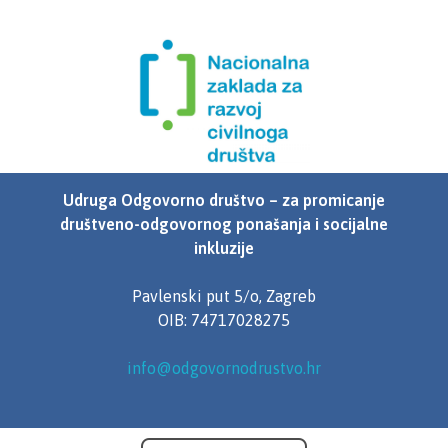
Udruga Odgovorno društvo – za promicanje
društveno-odgovornog ponašanja i socijalne
inkluzije
Pavlenski put 5/o, Zagreb
OIB: 74717028275
info@odgovornodrustvo.hr