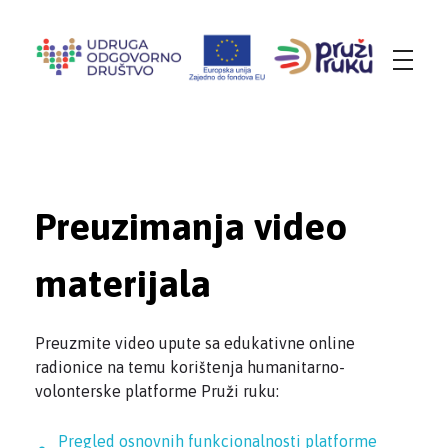
Udruga Odgovorno društvo
za promicanje društveno-odgovornog ponašanja i socijalne inkluzije
Preuzimanja video
materijala
Preuzmite video upute sa edukativne online
radionice na temu korištenja humanitarno-
volonterske platforme Pruži ruku:
Pregled osnovnih funkcionalnosti platforme